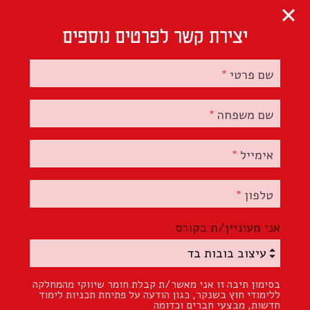
דילוג לתוכן העיקרי
יצירת קשר לפרטים נוספים
עיצוב בובות בד
שם פרטי
פירוט התכנית
מידע כללי
שם משפחה
אימייל
כולנו מכירים ואוהבים בובות, אבל איך יוצרים
אותן? המחלקה ללימודי חוץ של שנקר מציעה
טלפון
לך להצטרף לקורס חדש ומעשי בן 12 מפגשים בו
נכיר את עולמן הנעים והחמוד של בובות הבד
אני מעוניין/ת בקורס
הרכות.
בקורס עיצוב בובות בד
נלמד להכין בובות ממגוון
סוגים: ארנבונים, דובונים, כלבלב עליז, עכברון,
יצורים מצחיקים ודמויות אנושיות. בובות שעומדות על
בסימון תיבה זו אני מאשר/ת קבלת חומר שיווקי מהמחלקה
ללימודי חוץ בשנקר, כגון הודעה על פתיחת תכניות לימוד
ארבע, דו רגליות או מתגלגלות ותמיד מוכנות לחיבוק
חדשות, מבצעי חברים וכדומה